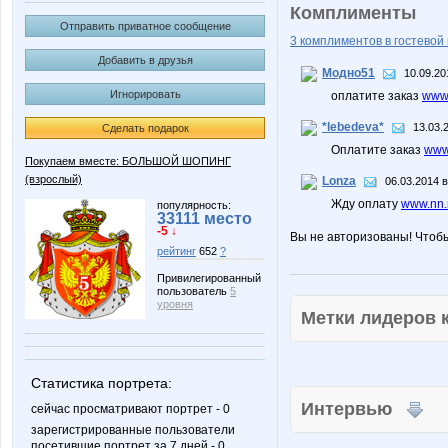
Комплименты
Отправить приватное сообщение
3 комплиментов в гостевой 
Добавить в друзья
Модно51
10.09.20
Игнорировать
оплатите заказ
www.
*lebedeva*
13.03.
Сделать подарок
Оплатите заказ
www.
Покупаем вместе: БОЛЬШОЙ ШОПИНГ
(взрослый)
Lonza
06.03.2014 в
Жду оплату
www.nn.
популярность:
33111 место
-5 ↓
Вы не авторизованы! Чтоб
рейтинг
652
?
Привилегированный
пользователь
5
уровня
Метки лидеров
Статистика портрета:
Интервью
сейчас просматривают портрет - 0
зарегистрированные пользователи
посетившие портрет за 7 дней - 0